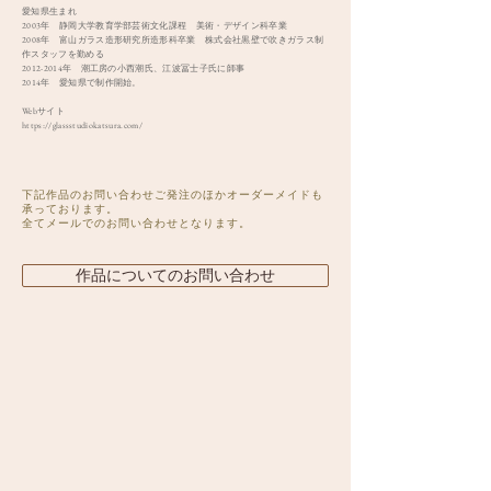
愛知県生まれ
2003年 静岡大学教育学部芸術文化課程 美術・デザイン科卒業
2008年 富山ガラス造形研究所造形科卒業 株式会社黒壁で吹きガラス制
作スタッフを勤める
2012-2014年 潮工房の小西潮氏、江波冨士子氏に師事
2014年 愛知県で制作開始。
Webサイト
https://glassstudiokatsura.com/
下記作品のお問い合わせご発注のほかオーダーメイドも
承っております。
全てメールでのお問い合わせとなります。
作品についてのお問い合わせ
>