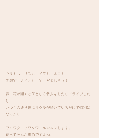
ウサギも　リスも　イヌも　ネコも
笑顔で　ノビノビして　皆楽しそう！
春　花が開くと何となく散歩をしたりドライブした
り
いつもの通り道にサクラが咲いているだけで特別に
なったり
ワクワク　ソワソワ　ルンルンします。
春ってそんな季節ですよね。