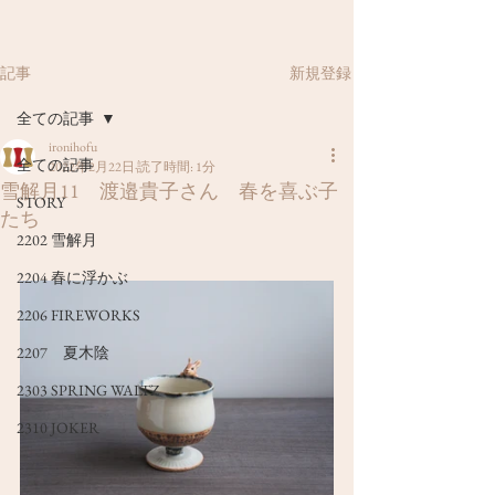
新規登録
記事
全ての記事
ironihofu
全ての記事
2022年2月22日
読了時間: 1分
雪解月11 渡邉貴子さん 春を喜ぶ子
STORY
たち
2202 雪解月
2204 春に浮かぶ
2206 FIREWORKS
2207 夏木陰
2303 SPRING WALTZ
2310 JOKER