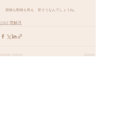
植物も動物も鳥も　皆そうなんでしょうね。
2202 雪解月
すべて表示
最新記事