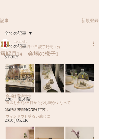
新規登録
記事
全ての記事
ironihofu
全ての記事
2022年2月27日
読了時間: 1分
雪解月14 会場の様子1
STORY
2202 雪解月
2204 春に浮かぶ
2206 FIREWORKS
会場は春爛漫☆
2207 夏木陰
気温も会期2日目から少し暖かくなって
2303 SPRING WALTZ
まさに雪解月な感じです。
ウィンドウも明るい感じに
2310 JOKER