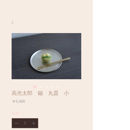
高光太郎 錫 丸皿 小
価
￥6,600
格
数量
*