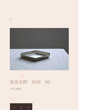
高光太郎 向付 50
価
￥6,600
格
数量
*