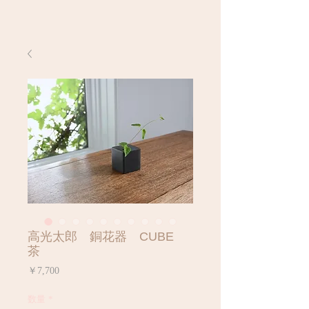
高光太郎 銅花器 CUBE
茶
価
￥7,700
格
数量
*