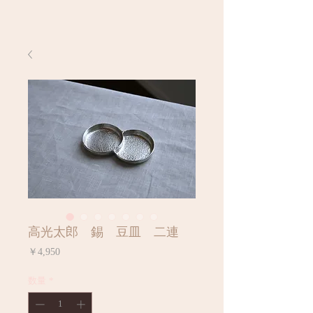
高光太郎 錫 豆皿 二連
価
￥4,950
格
数量
*