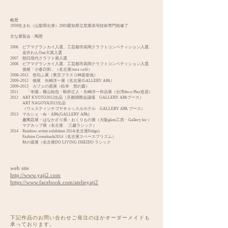
略歴
1959生まれ（山梨県出身）2005愛知県立窯業高等技術専門校修了
主な展覧会・陶歴
2006 ビアマグランカイ入選、工芸都市高岡クラフトコンペティション入選、
金沢わんOne大賞入選
2007 朝日現代クラフト展入選
2008 ビアマグランカイ入選、工芸都市高岡クラフトコンペティション入選
個展「小春日和」（名古屋/sora café）
2008~2012 色匂ふ展（東京フラスコ神楽坂他）
2009~2012 個展 矢嶋洋一展（名古屋/GALLERY APA）
2009~2013 カフェの器展（松本 憩の森）
2011 「冬陽」横山拓也・駒井正人・矢嶋洋一作品展（台湾deco Play造居）
2012 ART KYOTO2012出品（京都国際会議場 GALLERY APAブース）
ART NAGOYA2012出品
（ウェスティンナゴヤキャッスルホテル GALLERY APA ブース）
2013 マルシェ・de・APA(GALLERY APA)
趣陶芸展・はなかざり展・おくりもの展（大阪glass工房・Gallery ku-）
マグカップ展（名古屋 三越ラシック）
2014 Rainbow artists exhibition 2014(名古屋Fuligo)
Fashion Crossdoads2014（名古屋スペースプリズム）
秋の器展（名古屋DO LIVING ISSEIDO ラシック
web site
http://www.yaji2.com
https://www.facebook.com/atelieyaji2
下記作品のお問い合わせご発注のほかオーダーメイドも
承っております。