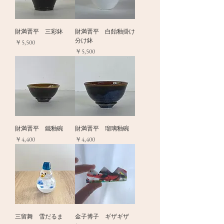
財満晋平 三彩鉢
財満晋平 白飴釉掛け
分け鉢
価格
￥5,500
価格
￥5,500
財満晋平 鐵釉碗
財満晋平 瑠璃釉碗
価格
価格
￥4,400
￥4,400
三留舞 雪だるま
金子博子 ギザギザ