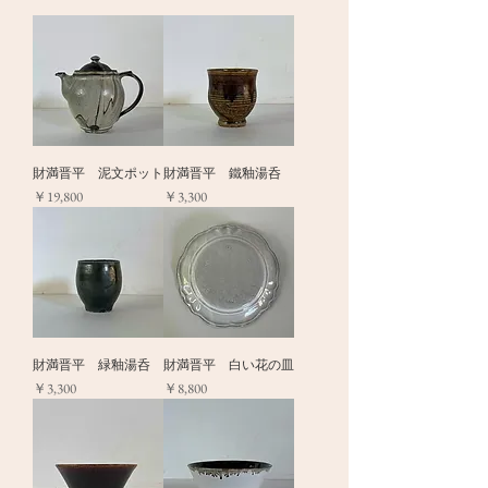
財満晋平 泥文ポット
財満晋平 鐵釉湯呑
価格
価格
￥19,800
￥3,300
財満晋平 緑釉湯呑
財満晋平 白い花の皿
価格
価格
￥3,300
￥8,800