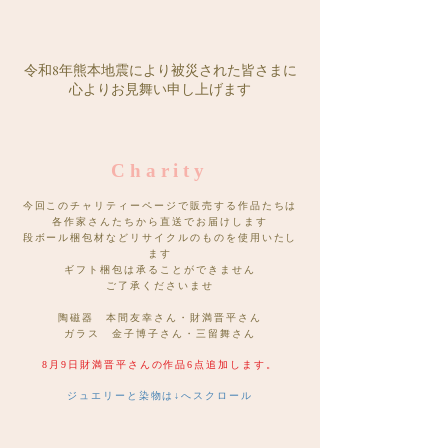
令和8年熊本地震により被災された皆さまに
心よりお見舞い申し上げます
Charity
今回このチャリティーページで販売する作品たちは
各作家さんたちから直送でお届けします
段ボール梱包材などリサイクルのものを使用いたし
ます
ギフト梱包は承ることができません
​ご了承くださいませ
陶磁器 本間友幸さん・財満晋平さん
ガラス 金子博子さん・三留舞さん
​8月9日財満晋平さんの作品6点追加します。
​ジュエリーと染物は↓へスクロール