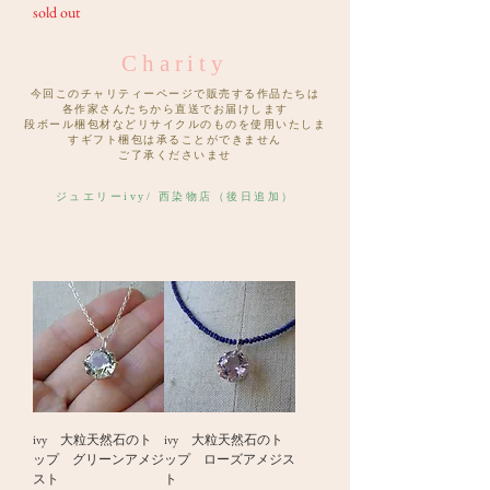
sold out
Charity
今回このチャリティーページで販売する作品たちは
各作家さんたちから直送でお届けします
段ボール梱包材などリサイクルのものを使用いたしま
すギフト梱包は承ることができません
ご了承くださいませ
ジュエリーivy/ 西染物店（後日追加）
ivy 大粒天然石のト
ivy 大粒天然石のト
ップ グリーンアメジ
ップ ローズアメジス
スト
ト