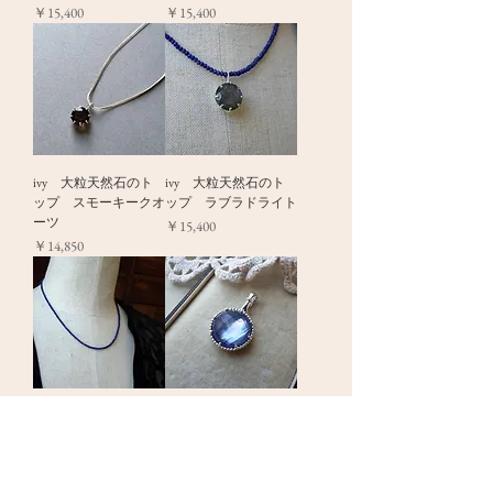
価格
価格
￥15,400
￥15,400
ivy 大粒天然石のト
ivy 大粒天然石のト
ップ スモーキークオ
ップ ラブラドライト
ーツ
価格
￥15,400
価格
￥14,850
ivy ラピスのネック
ivy ラピス&貝&クォ
レス
ーツのトップ
価格
価格
￥9,900
￥23,100