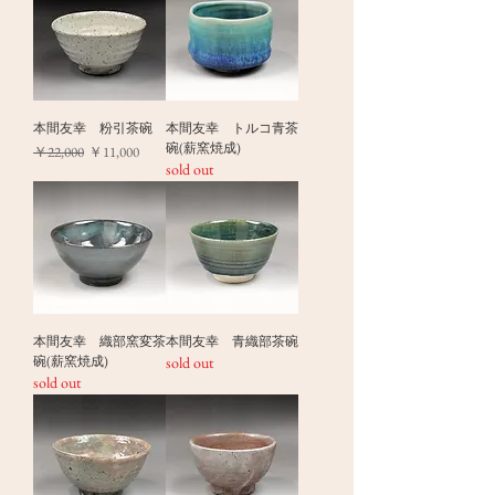
本間友幸 粉引茶碗
本間友幸 トルコ青茶
碗(薪窯焼成)
通常価格
セール価格
￥22,000
￥11,000
sold out
本間友幸 織部窯変茶
本間友幸 青織部茶碗
碗(薪窯焼成)
sold out
sold out